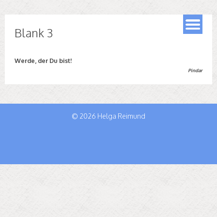
HELGA REIMUND
Heilpraktikerin für Psychotherapie und Coaching
Blank 3
Werde, der Du bist!
Pindar
© 2026 Helga Reimund